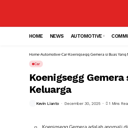
HOME
NEWS
AUTOMOTIVE
COMMU
Home
Automotive
Car
Koenigsegg Gemera si Buas Yang 
Car
Koenigsegg Gemera 
Keluarga
Kevin Lianto
December 30, 2025
1 Mins Re
Koenigsegg Gemera adalah anomali di d