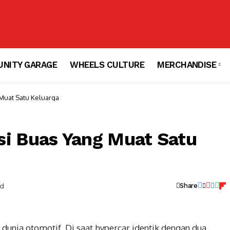
NITY GARAGE
WHEELS CULTURE
MERCHANDISE
Muat Satu Keluarga
si Buas Yang Muat Satu
ad
Share
unia otomotif. Di saat hypercar identik dengan dua