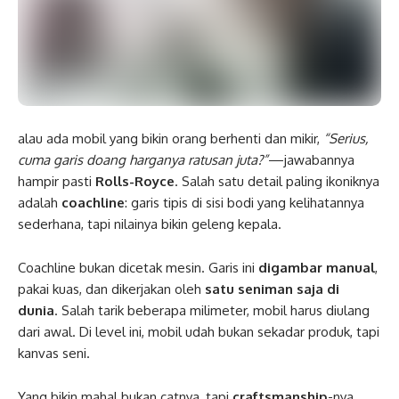
alau ada mobil yang bikin orang berhenti dan mikir,
“Serius,
cuma garis doang harganya ratusan juta?”
—jawabannya
hampir pasti
Rolls-Royce
. Salah satu detail paling ikoniknya
adalah
coachline
: garis tipis di sisi bodi yang kelihatannya
sederhana, tapi nilainya bikin geleng kepala.
Coachline bukan dicetak mesin. Garis ini
digambar manual
,
pakai kuas, dan dikerjakan oleh
satu seniman saja di
dunia
. Salah tarik beberapa milimeter, mobil harus diulang
dari awal. Di level ini, mobil udah bukan sekadar produk, tapi
kanvas seni.
Yang bikin mahal bukan catnya, tapi
craftsmanship
-nya.