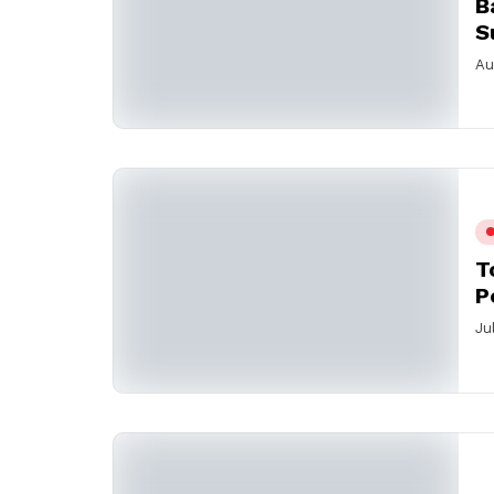
B
S
Au
T
P
Ju