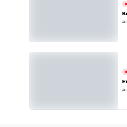
K
Ju
E
Ju