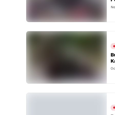
No
B
K
Oc