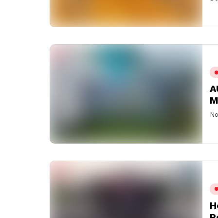
A
M
No
H
P